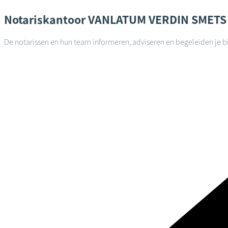
Notariskantoor
VANLATUM VERDIN SMET
De notarissen en hun team informeren, adviseren en begeleiden je bi