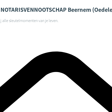
S NOTARISVENNOOTSCHAP
Beernem (Oedel
j alle sleutelmomenten van je leven.