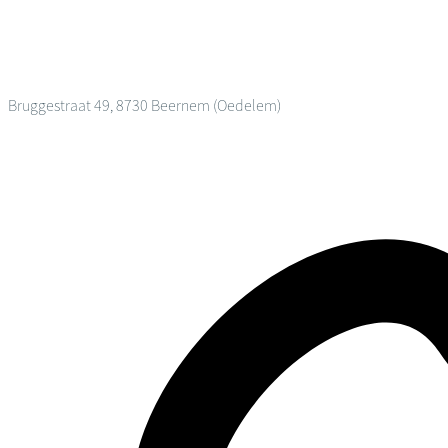
Bruggestraat 49, 8730 Beernem (Oedelem)